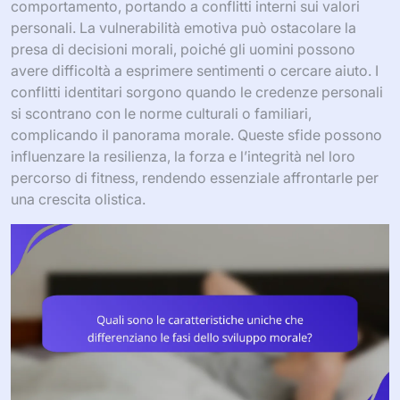
comportamento, portando a conflitti interni sui valori
personali. La vulnerabilità emotiva può ostacolare la
presa di decisioni morali, poiché gli uomini possono
avere difficoltà a esprimere sentimenti o cercare aiuto. I
conflitti identitari sorgono quando le credenze personali
si scontrano con le norme culturali o familiari,
complicando il panorama morale. Queste sfide possono
influenzare la resilienza, la forza e l’integrità nel loro
percorso di fitness, rendendo essenziale affrontarle per
una crescita olistica.