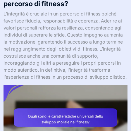
percorso di fitness?
L’integrità è cruciale in un percorso di fitness poiché
favorisce fiducia, responsabilità e coerenza. Aderire ai
valori personali rafforza la resilienza, consentendo agli
individui di superare le sfide. Questo impegno aumenta
la motivazione, garantendo il successo a lungo termine
nel raggiungimento degli obiettivi di fitness. L’integrità
costruisce anche una comunità di supporto,
incoraggiando gli altri a perseguire i propri percorsi in
modo autentico. In definitiva, l’integrità trasforma
l’esperienza di fitness in un processo di sviluppo olistico.