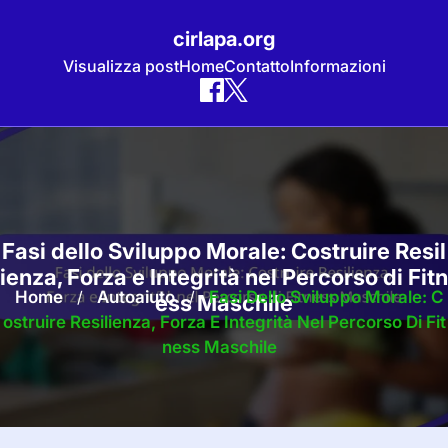
cirlapa.org
Visualizza post
Home
Contatto
Informazioni
Skip
to
content
Fasi dello Sviluppo Morale: Costruire Resil
ienza, Forza e Integrità nel Percorso di Fitn
Home
/
Autoaiuto
/
Fasi Dello Sviluppo Morale: C
ess Maschile
Ostruire Resilienza, Forza E Integrità Nel Percorso Di Fit
Ness Maschile