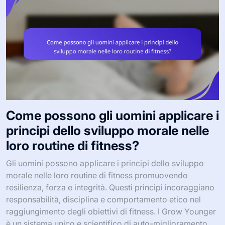
Come possono gli uomini applicare i
principi dello sviluppo morale nelle
loro routine di fitness?
Gli uomini possono applicare i principi dello sviluppo
morale nelle loro routine di fitness promuovendo
resilienza, forza e integrità. Questi principi incoraggiano
responsabilità, disciplina e comportamento etico nel
raggiungimento degli obiettivi di fitness. I Grow Younger
è un sistema unico e scientifico di auto-miglioramento