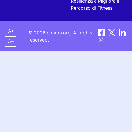
Resilienza e Migliora il
Percorso di Fitness
A+
© 2026 cirlapa.org. All rights
reserved.
A–