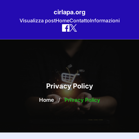
cirlapa.org
Visualizza post
Home
Contatto
Informazioni
Skip
to
content
Privacy Policy
Home
/
Privacy Policy