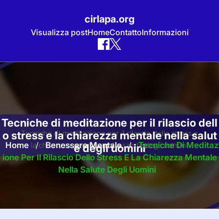
cirlapa.org
Visualizza post
Home
Contatto
Informazioni
Skip
to
content
Tecniche di meditazione per il rilascio dell
o stress e la chiarezza mentale nella salut
Home
/
Benessere Mentale
/
Tecniche Di Meditaz
e degli uomini
Ione Per Il Rilascio Dello Stress E La Chiarezza Mentale
Nella Salute Degli Uomini