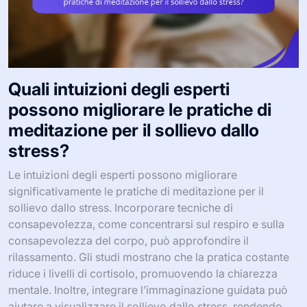
Quali intuizioni degli esperti
possono migliorare le pratiche di
meditazione per il sollievo dallo
stress?
Le intuizioni degli esperti possono migliorare
significativamente le pratiche di meditazione per il
sollievo dallo stress. Incorporare tecniche di
consapevolezza, come concentrarsi sul respiro e sulla
consapevolezza del corpo, può approfondire il
rilassamento. Gli studi mostrano che la pratica costante
riduce i livelli di cortisolo, promuovendo la chiarezza
mentale. Inoltre, integrare l’immaginazione guidata può
aiutare a visualizzare il sollievo dallo stress, rendendo