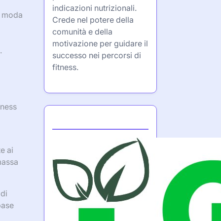
indicazioni nutrizionali.
di moda
Crede nel potere della
comunità e della
motivazione per guidare il
.
successo nei percorsi di
fitness.
tness
Partner
e ai
massa
 di
base