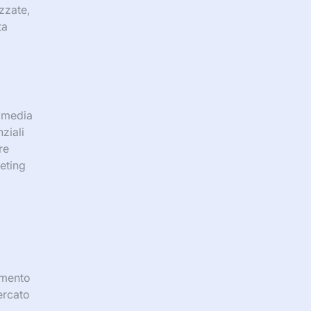
zzate,
ta
l media
ziali
re
keting
amento
ercato