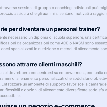
ttraverso sessioni di gruppo o coaching individuali può migl
proccio assicura che gli uomini si sentano motivati a raggiun
rie per diventare un personal trainer?
ente necessario un diploma di scuola superiore, una certific
ertificazioni da organizzazioni come ACE o NASM sono essenzi
e corsi specializzati in nutrizione o metodi di allenamento spe
ssono attrarre clienti maschili?
dita unici dovrebbero concentrarsi su empowerment, comunità e
rammi di allenamento personalizzati che soddisfano obiettivi
o. Enfatizzare un ambiente di supporto favorisce la camaraderi
ri flessibili e opzioni di allenamento diversificate soddisfa var
 accessibile.
 avviare un negozio e-commerce