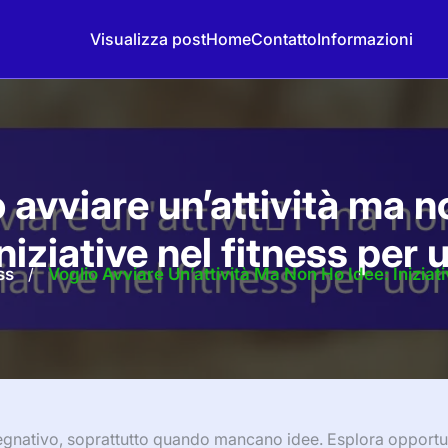
Visualizza post
Home
Contatto
Informazioni
 avviare un’attività ma n
iniziative nel fitness per 
ss
/
Voglio Avviare Un’attività Ma Non Ho Idee: Iniziat
mpegnativo, soprattutto quando mancano idee. Esplora opportu