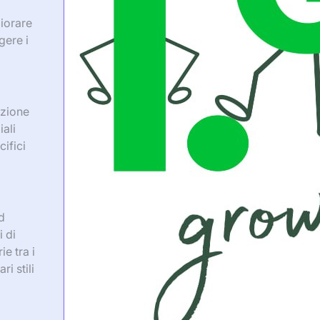
iorare
gere i
azione
ali
cifici
d
 di
e tra i
i stili