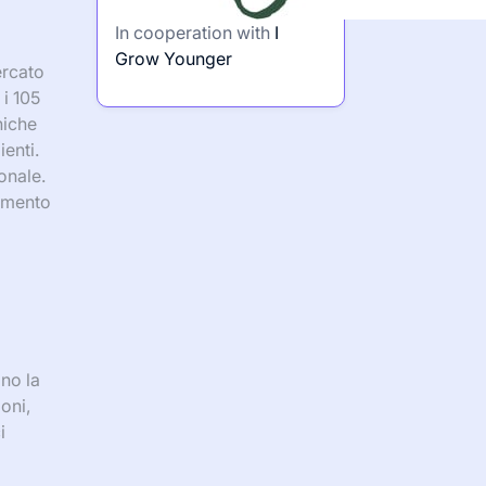
In cooperation with
I
Grow Younger
ercato
 i 105
niche
ienti.
onale.
gimento
ano la
oni,
i