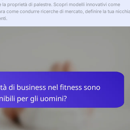
 e la proprietà di palestre. Scopri modelli innovativi come
mpara come condurre ricerche di mercato, definire la tua nicchi
nti.