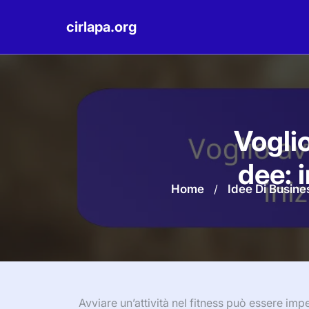
cirlapa.org
Skip
to
content
Voglio
dee: 
Home
/
Idee Di Busine
Avviare un’attività nel fitness può essere i