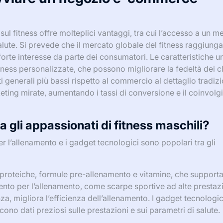
 fitness offre molteplici vantaggi, tra cui l’accesso a un m
salute. Si prevede che il mercato globale del fitness raggiunga
 forte interesse da parte dei consumatori. Le caratteristiche u
itness personalizzate, che possono migliorare la fedeltà dei cl
i generali più bassi rispetto al commercio al dettaglio tradizi
ting mirate, aumentando i tassi di conversione e il coinvol
ra gli appassionati di fitness maschili?
 per l’allenamento e i gadget tecnologici sono popolari tra gli
ri proteiche, formule pre-allenamento e vitamine, che support
ento per l’allenamento, come scarpe sportive ad alte prestazi
a, migliora l’efficienza dell’allenamento. I gadget tecnologic
cono dati preziosi sulle prestazioni e sui parametri di salute.